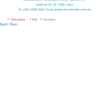
Gelderner Str. 39 * 4
7661 Issum
Tel. (049) 02835-2628 * Email: gestose-betroffene@t-online.de
•
•
•
Datenschutz
AGB
Impressum
Nach Oben