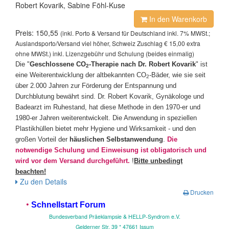
Robert Kovarik, Sabine Föhl-Kuse
In den Warenkorb
Preis: 150,55
(inkl. Porto & Versand für Deutschland inkl. 7% MWSt.;
Auslandsporto/Versand viel höher, Schweiz Zuschlag € 15,00 extra
ohne MWSt.) inkl. Lizenzgebühr und Schulung (beides einmalig)
Die "
Geschlossene CO
-Therapie nach Dr. Robert Kovarik
" ist
2
eine Weiterentwicklung der altbekannten CO
-Bäder, wie sie seit
2
über 2.000 Jahren zur Förderung der Entspannung und
Durchblutung bewährt sind. Dr. Robert Kovarik, Gynäkologe und
Badearzt im Ruhestand, hat diese Methode in den 1970-er und
1980-er Jahren weiterentwickelt. Die Anwendung in speziellen
Plastikhüllen bietet mehr Hygiene und Wirksamkeit - und den
großen Vorteil der
häuslichen Selbstanwendung
.
Die
notwendige Schulung und Einweisung ist obligatorisch und
wird vor dem Versand durchgeführt.
!
Bitte unbedingt
beachten!
Zu den Details
Drucken
•
Schnellstart Forum
Bundesverband Präeklampsie & HELLP-Syndrom e.V.
Gelderner Str. 39 * 4
7661 Issum