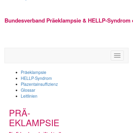
Bundesverband Präeklampsie & HELLP-Syndrom e
Toggle
navigati
Präeklampsie
HELLP-Syndrom
Plazentainsuffizienz
Glossar
Leitlinien
PRÄ-
EKLAMPSIE