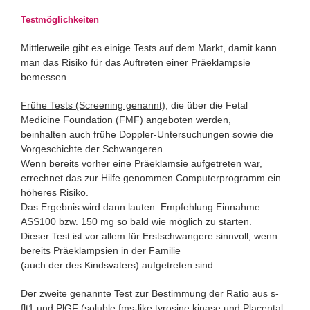
Testmöglichkeiten
Mittlerweile gibt es einige Tests auf dem Markt, damit kann
man das Risiko für das Auftreten einer Präeklampsie
bemessen.
Frühe Tests (Screening genannt)
, die über die Fetal
Medicine Foundation (FMF) angeboten werden,
beinhalten auch frühe Doppler-Untersuchungen sowie die
Vorgeschichte der Schwangeren.
Wenn bereits vorher eine Präeklamsie aufgetreten war,
errechnet das zur Hilfe genommen Computerprogramm ein
höheres Risiko.
Das Ergebnis wird dann lauten: Empfehlung Einnahme
ASS100 bzw. 150 mg so bald wie möglich zu starten.
Dieser Test ist vor allem für Erstschwangere sinnvoll, wenn
bereits Präeklampsien in der Familie
(auch der des Kindsvaters) aufgetreten sind.
Der zweite genannte Test zur Bestimmung der Ratio aus s-
flt1 und PlGF
(soluble fms-like tyrosine kinase und Placental