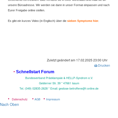
unsere Büroadresse. Wir werden sie dann in unser Format einpassen und nach
Eurer Freigabe online stellen.
Es gibt ein kurzes Video (in Englisch) über die
sieben Symptome hier
.
Zuletzt geändert am 17.02.2025 23:00 Uhr
Drucken
•
Schnellstart Forum
Bundesverband Präeklampsie & HELLP-Syndrom e.V.
Gelderner Str. 39 * 4
7661 Issum
Tel. (049) 02835-2628 * Email: gestose-betroffene@t-online.de
•
•
•
Datenschutz
AGB
Impressum
Nach Oben