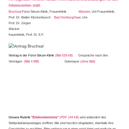
Interessenten statt:
Bruchsal
Fürst-Stirum-Klinik, Frauenklinik
Münster
, Uni-Frauenklinik,
Prof. Dr. Walter Klockenbusch
Bad Homburg/Saar
, Uni-
Prof. Dr. Jürgen
Wacker
frauenklinik, Prof. Dr. E.F.
Vortrag in der Fürst-Stirum-Klinik
(Bild 528 kB)
Gespräche nach den
Vorträgen
(Bild 4 MB)
Solomayer
(
ohne Bild)
Unsere Rubrik
"
Erlebnisberichte
"
(PDF 144 kB)
wird anlässlich des
Weltpräeklampsietages eröffnet. Alle sind herzlich eingeladen, ebenfalls ihre
Geschichte zu erzählen. Bitte verfasst sie in einer word.datei und mailt sie an