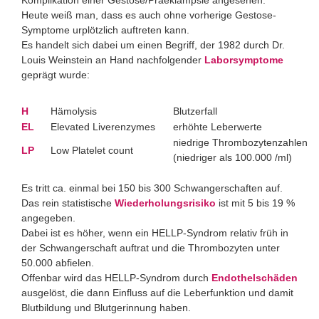
Komplikation einer Gestose/Präeklampsie angesehen.
Heute weiß man, dass es auch ohne vorherige Gestose-
Symptome urplötzlich auftreten kann.
Es handelt sich dabei um einen Begriff, der 1982 durch Dr.
Louis Weinstein an Hand nachfolgender
Laborsymptome
geprägt wurde:
H
Hämolysis
Blutzerfall
EL
Elevated Liverenzymes
erhöhte Leberwerte
niedrige Thrombozytenzahlen
LP
Low Platelet count
(niedriger als 100.000 /ml)
Es tritt ca. einmal bei 150 bis 300 Schwangerschaften auf.
Das rein statistische
Wiederholungsrisiko
ist mit 5 bis 19 %
angegeben.
Dabei ist es höher, wenn ein HELLP-Syndrom relativ früh in
der Schwangerschaft auftrat und die Thrombozyten unter
50.000 abfielen.
Offenbar wird das HELLP-Syndrom durch
Endothelschäden
ausgelöst, die dann Einfluss auf die Leberfunktion und damit
Blutbildung und Blutgerinnung haben.