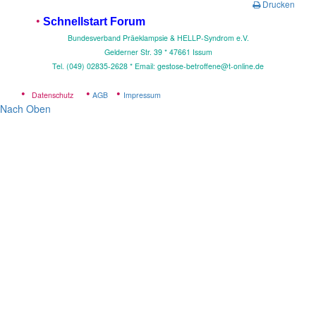
Drucken
•
Schnellstart Forum
Bundesverband Präeklampsie & HELLP-Syndrom e.V.
Gelderner Str. 39 * 4
7661 Issum
Tel. (049) 02835-2628 * Email: gestose-betroffene@t-online.de
•
•
•
Datenschutz
AGB
Impressum
Nach Oben