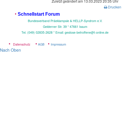
Zuletzt geändert am 13.03.2023 20:35 Uhr
Drucken
•
Schnellstart Forum
Bundesverband Präeklampsie & HELLP-Syndrom e.V.
Gelderner Str. 39 * 4
7661 Issum
Tel. (049) 02835-2628 * Email: gestose-betroffene@t-online.de
•
•
•
Datenschutz
AGB
Impressum
Nach Oben