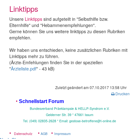
Linktipps
Unsere
Linktipps
sind aufgeteilt in "Selbsthilfe bzw.
Elternhilfe" und "Hebammenempfehlungen".
Gerne können Sie uns weitere linktipps zu diesen Rubriken
empfehlen.
Wir haben uns entschieden, keine zusätzlichen Rubriken mit
Linktipps mehr zu führen.
(Ärzte-Emfehlungen finden Sie in der speziellen
"
Ärzteliste.pdf
" - 43 kB)
Zuletzt geändert am 07.10.2017 13:58 Uhr
Drucken
•
Schnellstart Forum
Bundesverband Präeklampsie & HELLP-Syndrom e.V.
Gelderner Str. 39 * 4
7661 Issum
Tel. (049) 02835-2628 * Email: gestose-betroffene@t-online.de
•
•
•
Datenschutz
AGB
Impressum