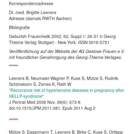
Korrespondenzadresse
Dr. med. Brigitte Leeners
Adresse (damals RWTH Aachen)
Bibliografie
Geburtsh Frauenheilk 2002; 62, Suppl.1: 26-31 © Georg
Thieme Verlag Stuttgart - New York. ISSN 0016-5751
Veröffentlichung auf der Website der AG Gestose-Frauen e.V.
mit freundlicher Genehmigung des Georg-Thieme-Verlages
.
******
Leeners B, Neumaier-Wagner P, Kuse S, Mütze S, Rudnik-
Schöneborn S, Zerres K, Rath W
"Recurrance risk of hypertensive diseases in pregnancy after
HELLP-syndrome"
J Perinat Med 2008 Nov. 39(6): 673-8
doi:10.1515/JPM.2011.081. Epub 2011 Aug 2
******
Mütze S, Eggermann T, Leeners B, Birke C, Kuse S, Ortlepp