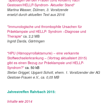
"Spätfolgen bei den Frauen (und Kindern) nach
Gestosen/HELLP-Syndrom- Aktueller Stand"
Martina Wasser, Dülmen, 3. Vorsitzende
ersetzt durch aktuellen Text aus 2016
"Immunologische und thrombophile Ursachen für
Präeklampsie und HELLP- Syndrom –Diagnose und
Therapie"
ca. 2,2 MB
Ingrid Darda, Gärtringen
"HPU (Hämopyrrollaktamurie) – eine verkannte
Stoffwechselerkrankung – (Vortrag aktualisiert 2015)
gibt es einen Bezug zur Präeklampsie und HELLP-
Syndrom?"
ca. 50 kB
Stefan Griggel, Upgant-Schott, ehem. 1. Vorsitzender der AG
Gestose-Frauen e.V., ca. 0,05 MB
Jahrestreffen Rahrbach 2015:
Inhalte wie 2014