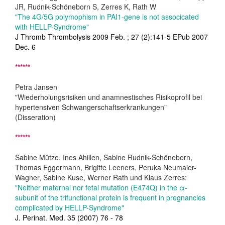
JR, Rudnik-Schöneborn S, Zerres K, Rath W
"The 4G/5G polymophism in PAI1-gene is not associcated
with HELLP-Syndrome"
J Thromb Thrombolysis 2009 Feb. ; 27 (2):141-5 EPub 2007
Dec. 6
******
Petra Jansen
"Wiederholungsrisiken und anamnestisches Risikoprofil bei
hypertensiven Schwangerschaftserkrankungen"
(Disseration)
******
Sabine Mütze, Ines Ahillen, Sabine Rudnik-Schöneborn,
Thomas Eggermann, Brigitte Leeners, Peruka Neumaier-
Wagner, Sabine Kuse, Werner Rath und Klaus Zerres:
"Neither maternal nor fetal mutation (E474Q) in the α-
subunit of the trifunctional protein is frequent in pregnancies
complicated by HELLP-Syndrome"
J. Perinat. Med. 35 (2007) 76 - 78